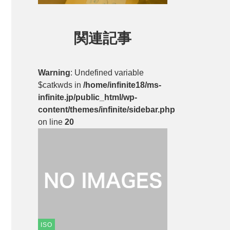
関連記事
Warning
: Undefined variable
$catkwds in
/home/infinite18/ms-
infinite.jp/public_html/wp-
content/themes/infinite/sidebar.php
on line
20
ISO