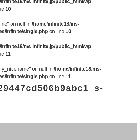
infinite18/ms-infinite.jp/public_html/wp-
ine
10
ame" on null in
/home/infinite18/ms-
s/infinite/single.php
on line
10
infinite18/ms-infinite.jp/public_html/wp-
ine
11
gory_nicename" on null in
/home/infinite18/ms-
s/infinite/single.php
on line
11
29447cd506b9abc1_s-