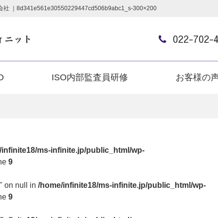
1e561e30550229447cd506b9abc1_s-300×200
022-702-
O
ISO内部監査員研修
お客様の
infinite18/ms-infinite.jp/public_html/wp-
ine
9
" on null in
/home/infinite18/ms-infinite.jp/public_html/wp-
ine
9