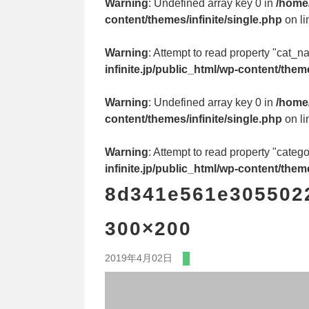
Warning
: Undefined array key 0 in
/home/
content/themes/infinite/single.php
on l
Warning
: Attempt to read property "cat_n
infinite.jp/public_html/wp-content/theme
Warning
: Undefined array key 0 in
/home/
content/themes/infinite/single.php
on l
Warning
: Attempt to read property "cate
infinite.jp/public_html/wp-content/theme
8d341e561e305502
300×200
2019年4月02日