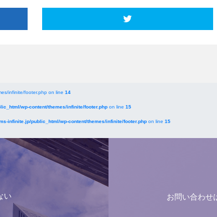
es/infinite/footer.php on line
14
blic_html/wp-content/themes/infinite/footer.php
on line
15
ms-infinite.jp/public_html/wp-content/themes/infinite/footer.php
on line
15
ない
お問い合わせ