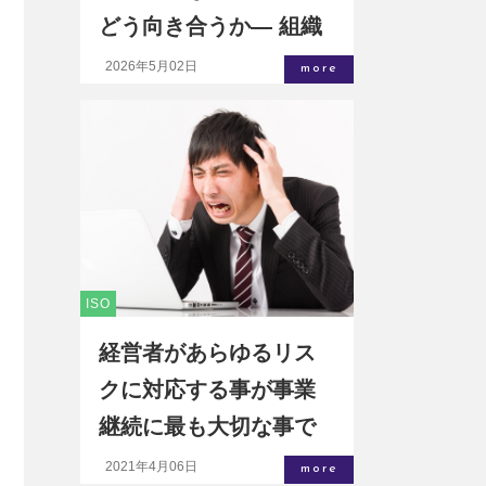
どう向き合うか― 組織
の土台を作り直し、持
2026年5月02日
more
続可能なガバナンスを
築く―
ISO
経営者があらゆるリス
クに対応する事が事業
継続に最も大切な事で
ある
2021年4月06日
more