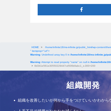
HOME
>
/home/infinite18/ms-infinite.jp/public_html/wp-content/them
" itemprop="url">
Warning
: Undefined array key 0 in
/home/infinite18/ms-infinite.jp/pu
Warning
: Attempt to read property "name" on null in
/home/infinite18/
>
8d341e561e30550229447cd506b9abc1_s-300×200
組織開発
組織を改善したいが何から手をつけていいかわから