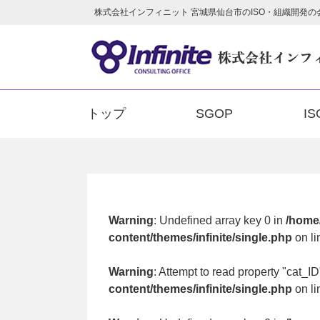
株式会社インフィニット 宮城県仙台市のISO・組織開発の会社 ｜8d34
トップ
SGOP
IS
Warning
: Undefined array key 0 in
/home/
content/themes/infinite/single.php
on l
Warning
: Attempt to read property "cat_ID
content/themes/infinite/single.php
on l