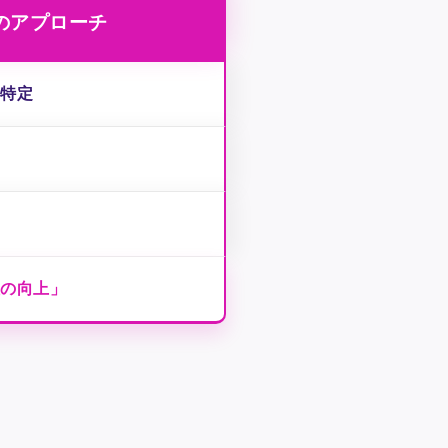
のアプローチ
を特定
性の向上」