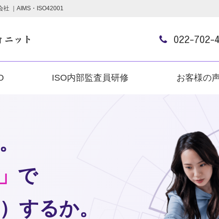
｜AIMS・ISO42001
022-702-
O
ISO内部監査員研修
お客様の
か。
」
で
）するか。