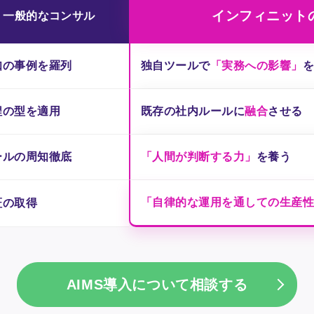
インフィニット
一般的なコンサル
知の事例を羅列
独自ツールで
「実務への影響」
程の型を適用
既存の社内ルールに
融合
させる
ールの周知徹底
「人間が判断する力」
を養う
「自律的な運用を通しての生産
証の取得
AIMS導入について相談する