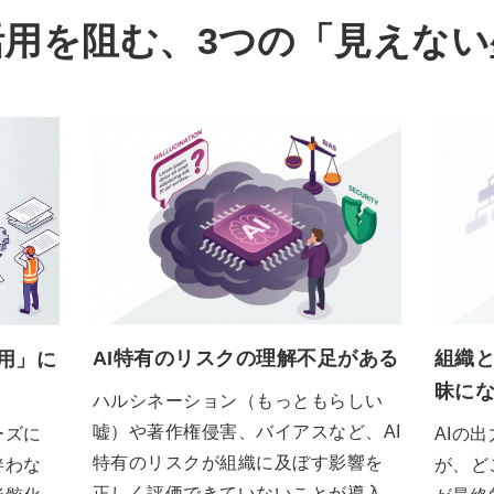
活用を阻む、3つの「見えな
AI特有のリスクの理解不足がある
組織
用」に
昧に
ハルシネーション（もっともらしい
嘘）や著作権侵害、バイアスなど、AI
AIの
ーズに
特有のリスクが組織に及ぼす影響を
が、ど
伴わな
正しく評価できていないことが導入