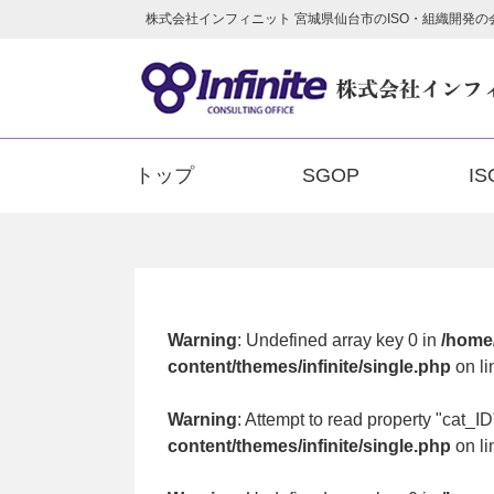
株式会社インフィニット 宮城県仙台市のISO・組織開発の会社 ｜is
トップ
SGOP
IS
Warning
: Undefined array key 0 in
/home/
content/themes/infinite/single.php
on l
Warning
: Attempt to read property "cat_ID
content/themes/infinite/single.php
on l