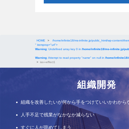
HOME
>
/home/infinite18/ms-infinite.jp/public_html/wp-content/them
" itemprop="url">
Warning
: Undefined array key 0 in
/home/infinite18/ms-infinite.jp/pu
Warning
: Attempt to read property "name" on null in
/home/infinite18/
>
iso-i-effect1
組織開発
組織を改善したいが何から手をつけていいかわから
人手不足で残業がなかなか減らない
すぐに人が辞めてしまう