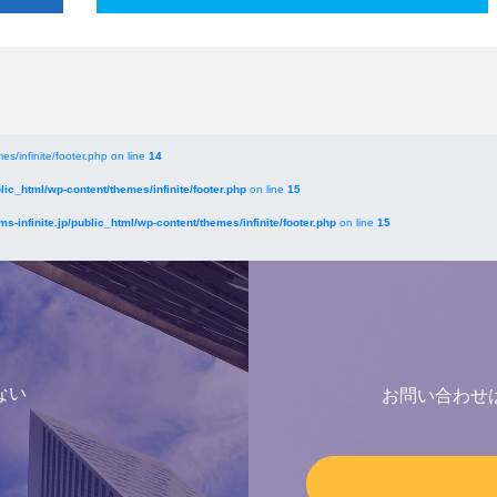
es/infinite/footer.php on line
14
blic_html/wp-content/themes/infinite/footer.php
on line
15
ms-infinite.jp/public_html/wp-content/themes/infinite/footer.php
on line
15
ない
お問い合わせ