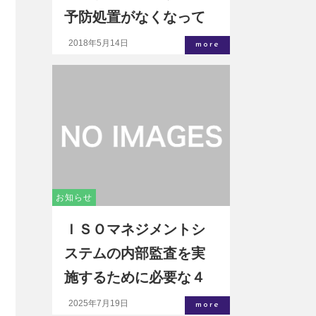
予防処置がなくなって
も組織が続く限り予防
2018年5月14日
more
処置は無くならない
お知らせ
ＩＳＯマネジメントシ
ステムの内部監査を実
施するために必要な４
つの取り組み
2025年7月19日
more