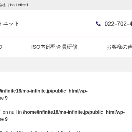
o-i-effect1
022-702-
O
ISO内部監査員研修
お客様の
infinite18/ms-infinite.jp/public_html/wp-
ine
9
" on null in
/home/infinite18/ms-infinite.jp/public_html/wp-
ine
9