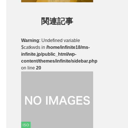
関連記事
Warning
: Undefined variable
$catkwds in
/home/infinite18/ms-
infinite.jp/public_html/wp-
content/themes/infinite/sidebar.php
on line
20
ISO