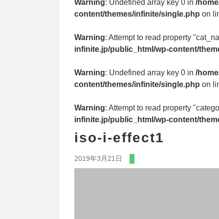
Warning
: Undefined array key 0 in
/home/
content/themes/infinite/single.php
on l
Warning
: Attempt to read property "cat_n
infinite.jp/public_html/wp-content/theme
Warning
: Undefined array key 0 in
/home/
content/themes/infinite/single.php
on l
Warning
: Attempt to read property "cate
infinite.jp/public_html/wp-content/theme
iso-i-effect1
2019年3月21日