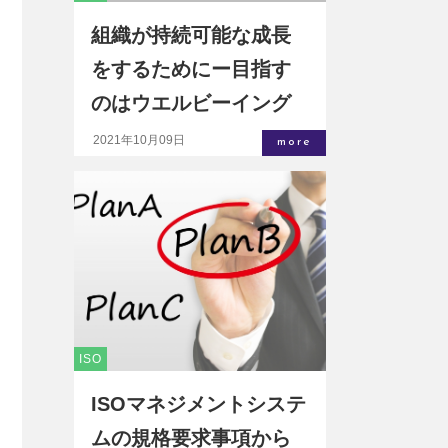
組織が持続可能な成長
をするためにー目指す
のはウエルビーイング
の高い組織になること
2021年10月09日
more
ISO
ISOマネジメントシステ
ムの規格要求事項から