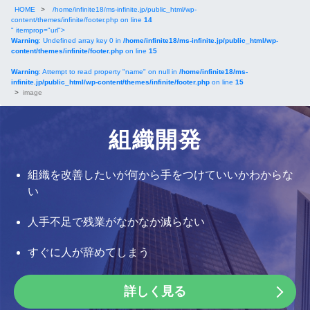
HOME
>
/home/infinite18/ms-infinite.jp/public_html/wp-
content/themes/infinite/footer.php on line
14
" itemprop="url">
Warning
: Undefined array key 0 in
/home/infinite18/ms-infinite.jp/public_html/wp-
content/themes/infinite/footer.php
on line
15
Warning
: Attempt to read property "name" on null in
/home/infinite18/ms-
infinite.jp/public_html/wp-content/themes/infinite/footer.php
on line
15
>
image
組織開発
組織を改善したいが何から手をつけていいかわからな
い
人手不足で残業がなかなか減らない
すぐに人が辞めてしまう
詳しく見る