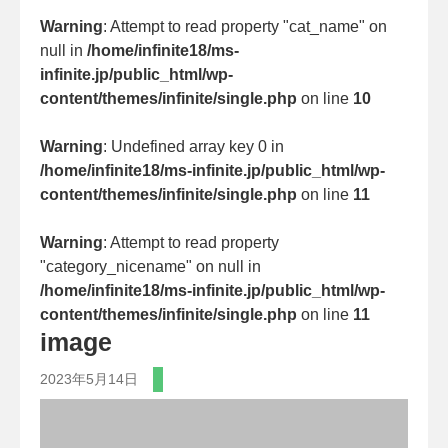
Warning
: Attempt to read property "cat_name" on
null in
/home/infinite18/ms-
infinite.jp/public_html/wp-
content/themes/infinite/single.php
on line
10
Warning
: Undefined array key 0 in
/home/infinite18/ms-infinite.jp/public_html/wp-
content/themes/infinite/single.php
on line
11
Warning
: Attempt to read property
"category_nicename" on null in
/home/infinite18/ms-infinite.jp/public_html/wp-
content/themes/infinite/single.php
on line
11
image
2023年5月14日