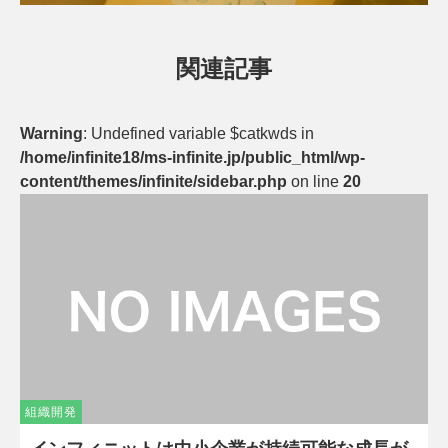
関連記事
Warning
: Undefined variable $catkwds in
/home/infinite18/ms-infinite.jp/public_html/wp-
content/themes/infinite/sidebar.php
on line
20
組織開発