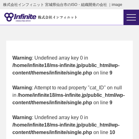
株式会社インフィニット 宮城県仙台市のISO・組織開発の会社 ｜image
Warning
: Undefined array key 0 in
/home/infinite18/ms-infinite.jp/public_html/wp-
content/themes/infinite/single.php
on line
9
Warning
: Attempt to read property "cat_ID" on null
in
/home/infinite18/ms-infinite.jp/public_html/wp-
content/themes/infinite/single.php
on line
9
Warning
: Undefined array key 0 in
/home/infinite18/ms-infinite.jp/public_html/wp-
content/themes/infinite/single.php
on line
10