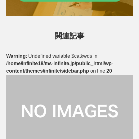
関連記事
Warning
: Undefined variable $catkwds in
/home/infinite18/ms-infinite.jp/public_html/wp-
content/themes/infinite/sidebar.php
on line
20