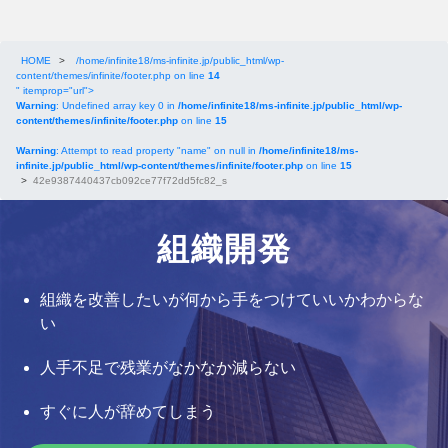
HOME
>
/home/infinite18/ms-infinite.jp/public_html/wp-
content/themes/infinite/footer.php on line
14
" itemprop="url">
Warning
: Undefined array key 0 in
/home/infinite18/ms-infinite.jp/public_html/wp-
content/themes/infinite/footer.php
on line
15
Warning
: Attempt to read property "name" on null in
/home/infinite18/ms-
infinite.jp/public_html/wp-content/themes/infinite/footer.php
on line
15
>
42e9387440437cb092ce77f72dd5fc82_s
組織開発
組織を改善したいが何から手をつけていいかわからな
い
人手不足で残業がなかなか減らない
すぐに人が辞めてしまう