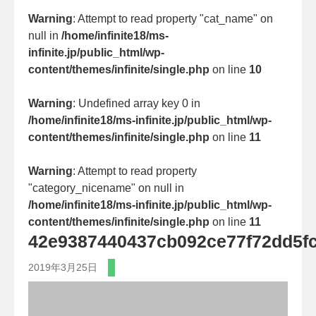
Warning
: Attempt to read property "cat_name" on
null in
/home/infinite18/ms-
infinite.jp/public_html/wp-
content/themes/infinite/single.php
on line
10
Warning
: Undefined array key 0 in
/home/infinite18/ms-infinite.jp/public_html/wp-
content/themes/infinite/single.php
on line
11
Warning
: Attempt to read property
"category_nicename" on null in
/home/infinite18/ms-infinite.jp/public_html/wp-
content/themes/infinite/single.php
on line
11
42e9387440437cb092ce77f72dd5f
2019年3月25日