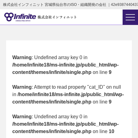
株式会社インフィニット 宮城県仙台市のISO・組織開発の会社 ｜42e9387440437cb092
Warning
: Undefined array key 0 in
/home/infinite18/ms-infinite.jp/public_html/wp-
content/themes/infinite/single.php
on line
9
Warning
: Attempt to read property "cat_ID" on null
in
/home/infinite18/ms-infinite.jp/public_html/wp-
content/themes/infinite/single.php
on line
9
Warning
: Undefined array key 0 in
/home/infinite18/ms-infinite.jp/public_html/wp-
content/themes/infinite/single.php
on line
10