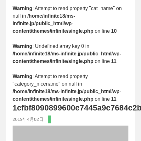
Warning
: Attempt to read property "cat_name" on
null in
/home/infinite18/ms-
infinite.jp/public_html/wp-
content/themes/infinite/single.php
on line
10
Warning
: Undefined array key 0 in
/home/infinite18/ms-infinite.jp/public_html/wp-
content/themes/infinite/single.php
on line
11
Warning
: Attempt to read property
"category_nicename" on null in
/home/infinite18/ms-infinite.jp/public_html/wp-
content/themes/infinite/single.php
on line
11
1cfbf8090899600e7445a9c7684c2
2019年4月02日