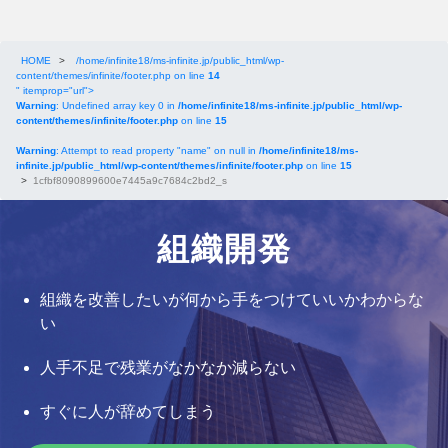
HOME
>
/home/infinite18/ms-infinite.jp/public_html/wp-
content/themes/infinite/footer.php on line
14
" itemprop="url">
Warning
: Undefined array key 0 in
/home/infinite18/ms-infinite.jp/public_html/wp-
content/themes/infinite/footer.php
on line
15
Warning
: Attempt to read property "name" on null in
/home/infinite18/ms-
infinite.jp/public_html/wp-content/themes/infinite/footer.php
on line
15
>
1cfbf8090899600e7445a9c7684c2bd2_s
組織開発
組織を改善したいが何から手をつけていいかわからな
い
人手不足で残業がなかなか減らない
すぐに人が辞めてしまう