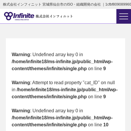
株式会社インフィニット 宮城県仙台市のISO・組織開発の会社 ｜1cfbf8090899600e74
Warning
: Undefined array key 0 in
/home/infinite18/ms-infinite.jp/public_html/wp-
content/themes/infinite/single.php
on line
9
Warning
: Attempt to read property "cat_ID" on null
in
/home/infinite18/ms-infinite.jp/public_html/wp-
content/themes/infinite/single.php
on line
9
Warning
: Undefined array key 0 in
/home/infinite18/ms-infinite.jp/public_html/wp-
content/themes/infinite/single.php
on line
10