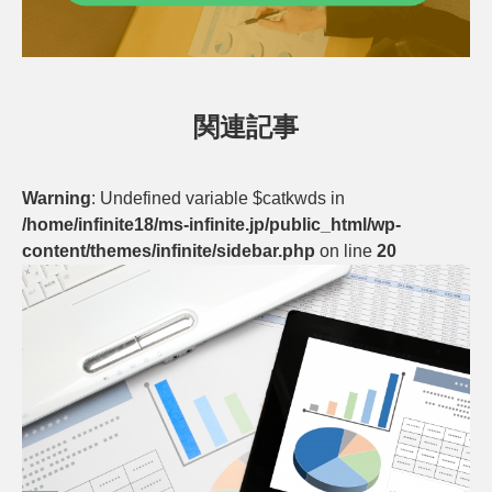
関連記事
Warning
: Undefined variable $catkwds in
/home/infinite18/ms-infinite.jp/public_html/wp-
content/themes/infinite/sidebar.php
on line
20