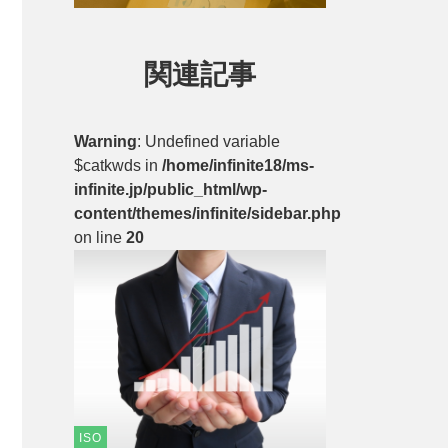
関連記事
Warning
: Undefined variable
$catkwds in
/home/infinite18/ms-
infinite.jp/public_html/wp-
content/themes/infinite/sidebar.php
on line
20
ISO