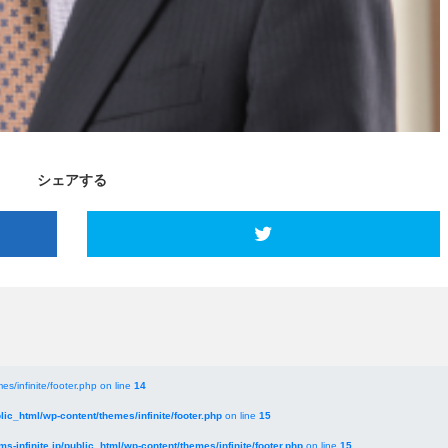
シェアする
es/infinite/footer.php on line
14
blic_html/wp-content/themes/infinite/footer.php
on line
15
ms-infinite.jp/public_html/wp-content/themes/infinite/footer.php
on line
15