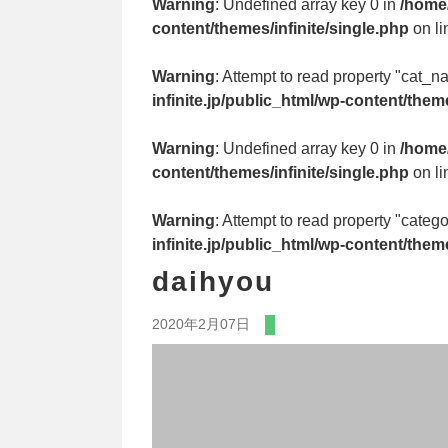
Warning
: Undefined array key 0 in
/home/
content/themes/infinite/single.php
on l
Warning
: Attempt to read property "cat_n
infinite.jp/public_html/wp-content/theme
Warning
: Undefined array key 0 in
/home/
content/themes/infinite/single.php
on l
Warning
: Attempt to read property "cate
infinite.jp/public_html/wp-content/theme
daihyou
2020年2月07日