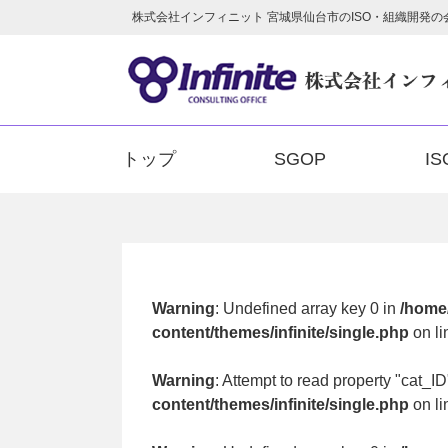
株式会社インフィニット 宮城県仙台市のISO・組織開発の会社 
トップ
SGOP
IS
Warning
: Undefined array key 0 in
/home/
content/themes/infinite/single.php
on l
Warning
: Attempt to read property "cat_ID
content/themes/infinite/single.php
on l