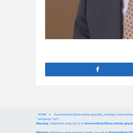
HOME
>
/home/infinite18/ms-infinite.jp/public_html/wp-content/them
" itemprop="url">
Warning
: Undefined array key 0 in
/home/infinite18/ms-infinite.jp/pu
Warning
: Attempt to read property "name" on null in
/home/infinite18/