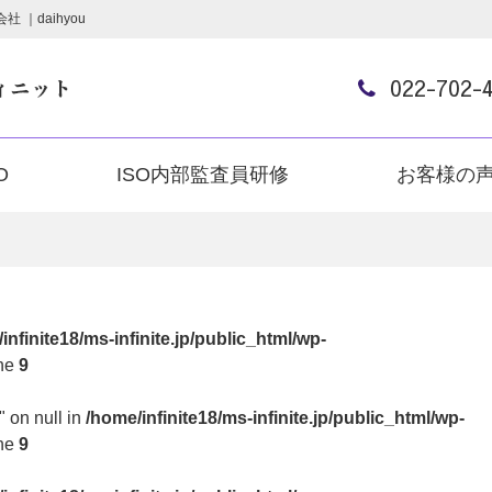
｜daihyou
022-702-
O
ISO内部監査員研修
お客様の
infinite18/ms-infinite.jp/public_html/wp-
ine
9
" on null in
/home/infinite18/ms-infinite.jp/public_html/wp-
ine
9