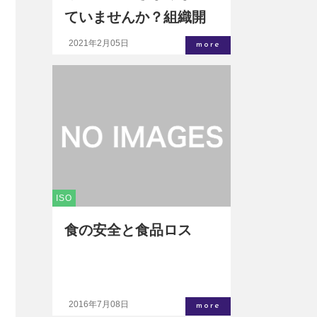
ていませんか？組織開
発で組織の文化を変え
2021年2月05日
more
る１
ISO
食の安全と食品ロス
2016年7月08日
more