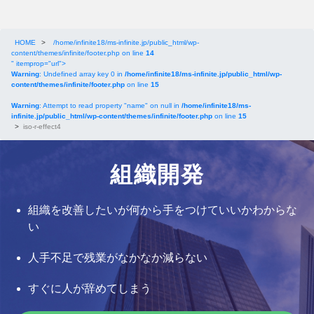
HOME
>
/home/infinite18/ms-infinite.jp/public_html/wp-
content/themes/infinite/footer.php on line
14
" itemprop="url">
Warning
: Undefined array key 0 in
/home/infinite18/ms-infinite.jp/public_html/wp-
content/themes/infinite/footer.php
on line
15
Warning
: Attempt to read property "name" on null in
/home/infinite18/ms-
infinite.jp/public_html/wp-content/themes/infinite/footer.php
on line
15
>
iso-r-effect4
組織開発
組織を改善したいが何から手をつけていいかわからな
い
人手不足で残業がなかなか減らない
すぐに人が辞めてしまう