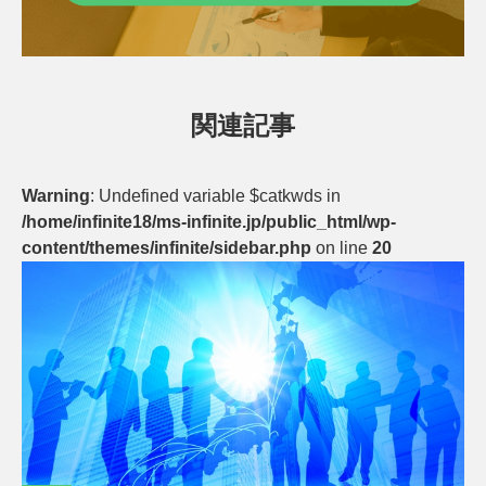
関連記事
Warning
: Undefined variable $catkwds in
/home/infinite18/ms-infinite.jp/public_html/wp-
content/themes/infinite/sidebar.php
on line
20