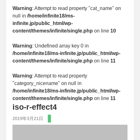
Warning
: Attempt to read property "cat_name" on
null in
/home/infinite18/ms-
infinite.jp/public_html/wp-
content/themes/infinite/single.php
on line
10
Warning
: Undefined array key 0 in
/home/infinite18/ms-infinite.jp/public_html/wp-
content/themes/infinite/single.php
on line
11
Warning
: Attempt to read property
"category_nicename" on null in
/home/infinite18/ms-infinite.jp/public_html/wp-
content/themes/infinite/single.php
on line
11
iso-r-effect4
2019年3月21日