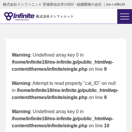
株式会社インフィニット 宮城県仙台市のISO・組織開発の会社 ｜iso-r-effect4
Warning
: Undefined array key 0 in
/home/infinite18/ms-infinite.jp/public_html/wp-
content/themes/infinite/single.php
on line
9
Warning
: Attempt to read property "cat_ID" on null
in
/home/infinite18/ms-infinite.jp/public_html/wp-
content/themes/infinite/single.php
on line
9
Warning
: Undefined array key 0 in
/home/infinite18/ms-infinite.jp/public_html/wp-
content/themes/infinite/single.php
on line
10