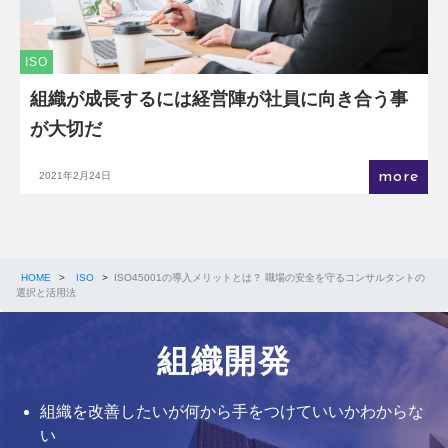
ISO
組織が成長するには経営陣が社員に向き合う事
が大切だ
more
2021年2月24日
HOME
>
ISO
>
ISO45001の導入メリットとは？ 職場の安全を守るコンサルタントの
選択と活用法
組織開発
組織を改善したいが何から手をつけていいかわからな
い