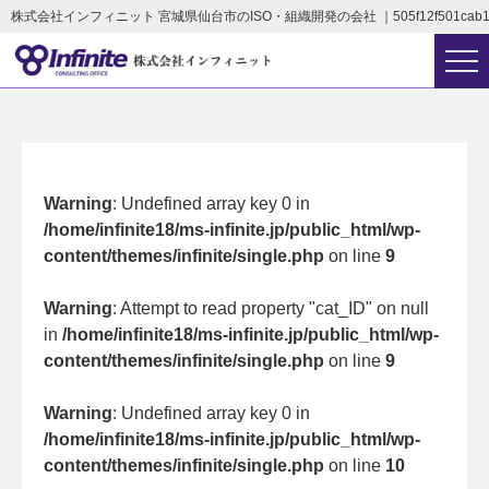
株式会社インフィニット 宮城県仙台市のISO・組織開発の会社 ｜505f12f501cab127dc
Warning
: Undefined array key 0 in
/home/infinite18/ms-infinite.jp/public_html/wp-
content/themes/infinite/single.php
on line
9
Warning
: Attempt to read property "cat_ID" on null
in
/home/infinite18/ms-infinite.jp/public_html/wp-
content/themes/infinite/single.php
on line
9
Warning
: Undefined array key 0 in
/home/infinite18/ms-infinite.jp/public_html/wp-
content/themes/infinite/single.php
on line
10