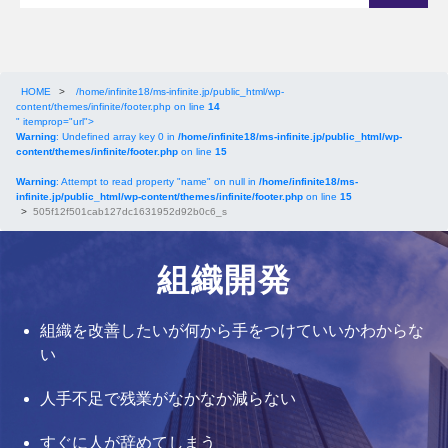
HOME
>
/home/infinite18/ms-infinite.jp/public_html/wp-
content/themes/infinite/footer.php on line
14
" itemprop="url">
Warning
: Undefined array key 0 in
/home/infinite18/ms-infinite.jp/public_html/wp-
content/themes/infinite/footer.php
on line
15
Warning
: Attempt to read property "name" on null in
/home/infinite18/ms-
infinite.jp/public_html/wp-content/themes/infinite/footer.php
on line
15
>
505f12f501cab127dc1631952d92b0c6_s
組織開発
組織を改善したいが何から手をつけていいかわからな
い
人手不足で残業がなかなか減らない
すぐに人が辞めてしまう