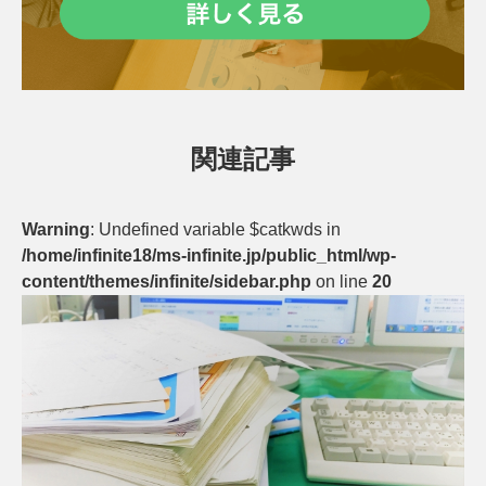
関連記事
Warning
: Undefined variable $catkwds in
/home/infinite18/ms-infinite.jp/public_html/wp-
content/themes/infinite/sidebar.php
on line
20