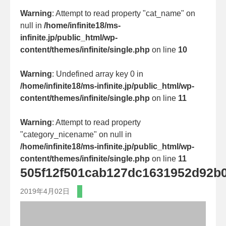
Warning
: Attempt to read property "cat_name" on
null in
/home/infinite18/ms-
infinite.jp/public_html/wp-
content/themes/infinite/single.php
on line
10
Warning
: Undefined array key 0 in
/home/infinite18/ms-infinite.jp/public_html/wp-
content/themes/infinite/single.php
on line
11
Warning
: Attempt to read property
"category_nicename" on null in
/home/infinite18/ms-infinite.jp/public_html/wp-
content/themes/infinite/single.php
on line
11
505f12f501cab127dc1631952d92b
2019年4月02日